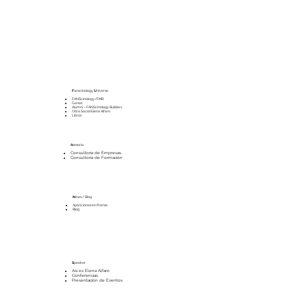
La economía del Mundo Interior
F
anscinology
U
niverse
FANScinology/FMB
Cursos
Alumni – FANScinology Builders
Obra Social Elena Alfaro
Libros
A
sesoría
Consultoría de Empresas
Consultoría de Formación
N
ews / Blog
Apariciones en Prensa
Blog
S
peaker
Así es Elena Alfaro
Conferencias
Presentación de Eventos