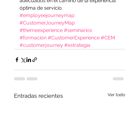
adecuados en el camino de la experiencia 
óptima de servicio.
#employeejourneymap
#CustomerJourneyMap
#themeexperience
#seminarios
#formación
#CustomerExperience
#CEM
#customerjourney
#estrategia
Ver todo
Entradas recientes