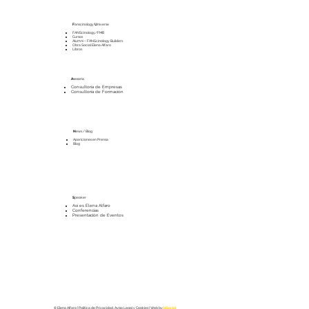
F
anscinology
U
niverse
FANScinology/FMB
Cursos
Alumni – FANScinology Builders
Obra Social Elena Alfaro
Libros
A
sesoría
Consultoría de Empresas
Consultoría de Formación
N
ews / Blog
Apariciones en Prensa
Blog
S
peaker
Así es Elena Alfaro
Conferencias
Presentación de Eventos
© Elena Alfaro |
Política de Privacidad, Aviso Legal y Cookies
| Web by
biSocial