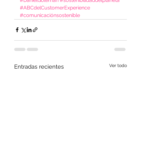
#DanielGoleman
#sostenibilidaddelplaneta
#ABCdelCustomerExperience
#comunicaciónsostenible
Ver todo
Entradas recientes