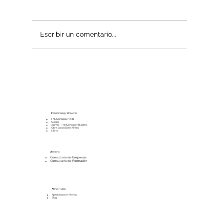
Escribir un comentario...
La economía del Mundo Interior
F
anscinology
U
niverse
FANScinology/FMB
Cursos
Alumni – FANScinology Builders
Obra Social Elena Alfaro
Libros
A
sesoría
Consultoría de Empresas
Consultoría de Formación
N
ews / Blog
Apariciones en Prensa
Blog