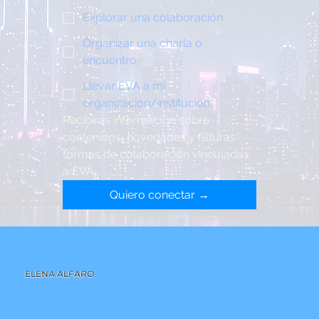
Explorar una colaboración
Organizar una charla o
encuentro
Llevar EVA a mi
organización/institución
Recibirás información sobre 
contenidos, novedades y futuras 
formas de colaboración vinculadas 
a EVA
Quiero conectar →
ELENA ALFARO