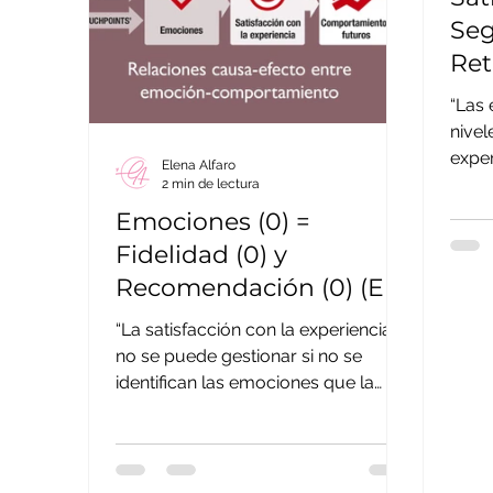
Seg
Ret
Emo
“Las 
nivel
exper
Elena Alfaro
MVA 
2 min de lectura
en...
Emociones (0) =
Fidelidad (0) y
Recomendación (0) (El
ABC del Return of
“La satisfacción con la experiencia
Experiences & Emotions
no se puede gestionar si no se
identifican las emociones que la
preceden”. Durante la 1ª y la 2ª...