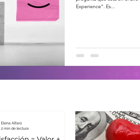
Experience”. Es...
Elena Alfaro
2 min de lectura
isfacción = Valor +