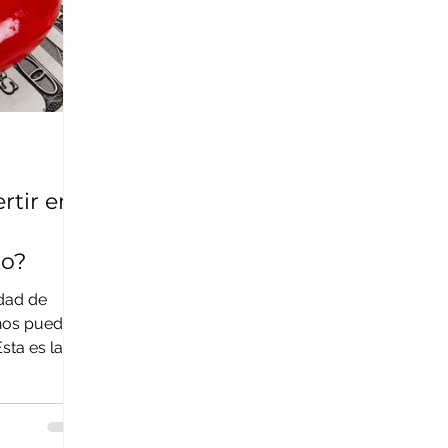
rtir en
to?
idad de
¿nos puedes
sta es la
e...