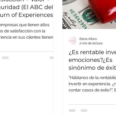
uridad (El ABC del
urn of Experiences &
tions (2ª Parte))
empresas que tienen altos
es de satisfacción con la
iencia en sus clientes tienen un
Elena Alfaro
(Market Value Added) mayor y
2 min de lectura
¿Es rentable inve
emociones?¿Es
sinónimo de éxi
“Háblanos de la rentabil
invertir en experiencia, 
contar casos de éxito?”. E
tendencia que me persigu