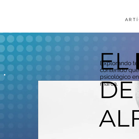
ART
EL
Explorando te
contenido que 
psicológico en
DE
marca.
AL