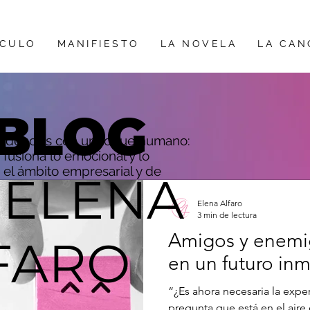
ÍCULO
MANIFIESTO
LA NOVELA
LA CAN
BLOG
ndencias con un toque humano:
fusiona lo emocional y lo
 el ámbito empresarial y de
 ELENA
Elena Alfaro
3 min de lectura
Amigos y enemig
FARO
en un futuro in
“¿Es ahora necesaria la exper
pregunta que está en el aire