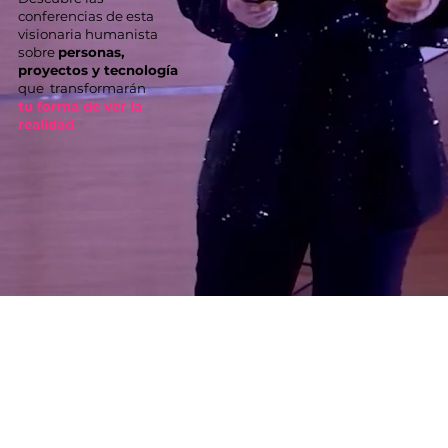
conferencias de esta
visionaria humanista
sobre
personas,
proyectos y tecnología
que transformarán
tu forma de ver la
realidad