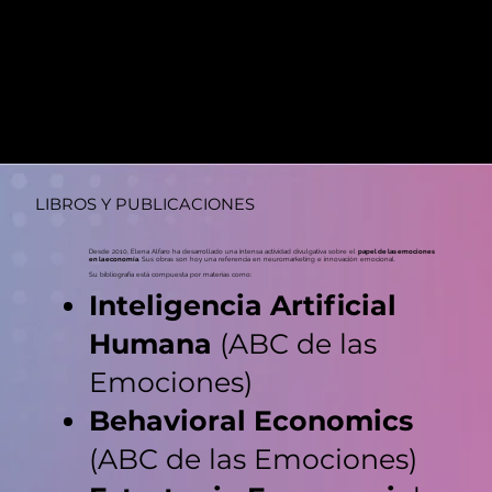
LIBROS Y PUBLICACIONES
Desde 2010, Elena Alfaro ha desarrollado una intensa actividad divulgativa sobre el
papel de las emociones
en la economía
. Sus obras son hoy una referencia en neuromarketing e innovación emocional.
Su bibliografía está compuesta por materias como:
Inteligencia Artificial
Humana
(ABC de las
Emociones)
Behavioral Economics
(ABC de las Emociones)