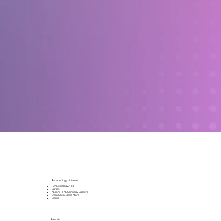
F
anscinology
U
niverse
FANScinology/FMB
Cursos
Alumni – FANScinology Builders
Obra Social Elena Alfaro
Libros
A
sesoría