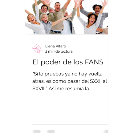
Elena Alfaro
2 min de lectura
El poder de los FANS
“Si lo pruebas ya no hay vuelta
atrás, es como pasar del SXXII al
SXVIII”. Así me resumía la
experiencia con el portátil Macbook
Air de...