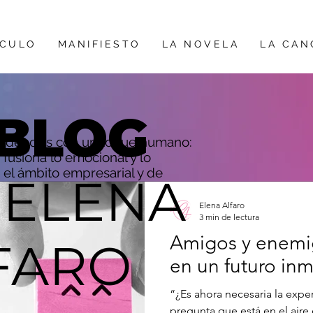
ÍCULO
MANIFIESTO
LA NOVELA
LA CAN
BLOG
ndencias con un toque humano:
fusiona lo emocional y lo
 el ámbito empresarial y de
 ELENA
Elena Alfaro
3 min de lectura
Amigos y enemig
FARO
en un futuro in
“¿Es ahora necesaria la exper
pregunta que está en el aire