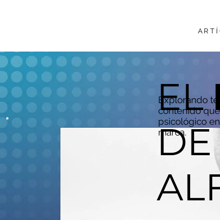
ART
EL
Explorando te
contenido que 
psicológico en
DE
marca.
AL