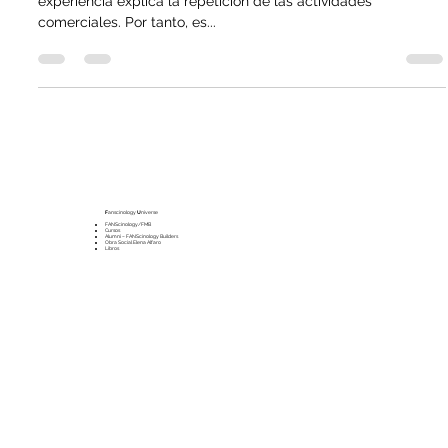
Return of Experiences & Emotions &
“Entre el 60 y el 80 por ciento de la satisfacción con la
experiencia explica la repetición de las actividades
comerciales. Por tanto, es...
F
anscinology
U
niverse
FANScinology/FMB
Cursos
Alumni – FANScinology Builders
Obra Social Elena Alfaro
Libros
A
sesoría
Consultoría de Empresas
Consultoría de Formación
N
ews / Blog