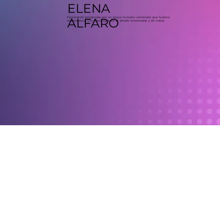
ELENA
Explorando tendencias con un toque humano: contenido que fusiona
ALFARO
lo emocional y lo psicológico en el ámbito empresarial y de marca.