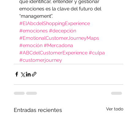
que identificar, entender y gestionar 
emociones es la clave del futuro del 
“management”.
#ElAbcdelShoppingExperience
#emociones
#decepción
#EmotionalCustomerJourneyMaps
#emoción
#Mercadona
#ABCdelCustomerExperience
#culpa
#customerjourney
Ver todo
Entradas recientes