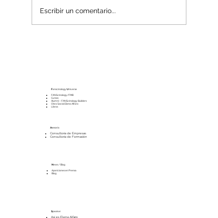
Escribir un comentario...
La economía del Mundo Interior
F
anscinology
U
niverse
FANScinology/FMB
Cursos
Alumni – FANScinology Builders
Obra Social Elena Alfaro
Libros
A
sesoría
Consultoría de Empresas
Consultoría de Formación
N
ews / Blog
Apariciones en Prensa
Blog
S
peaker
Así es Elena Alfaro