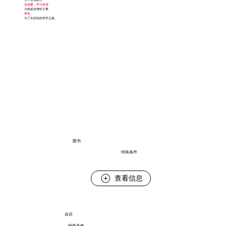
企业家，中小企业
为您提供增长引擎
学生
为了支持你的求学之路。
图书
特殊条件
查看信息
会议
特殊条件