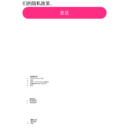
们的隐私政策。
发送
范辛诺
大学
FANScinology/FMB
课程
校友 – FANScinology 建设者
埃琳娜·阿尔法罗 社会工作
图书
关于
建议
商业咨询
培训咨询
新闻
/博客
媒体露面
博客