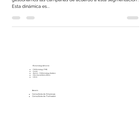
“Tenemos segmentada la cartera en base a valor del cliente y
gestionamos las campañas de acuerdo a esta segmentación”.
Esta dinámica es...
F
anscinology
U
niverse
FANScinology/FMB
Cursos
Alumni – FANScinology Builders
Obra Social Elena Alfaro
Libros
A
sesoría
Consultoría de Empresas
Consultoría de Formación
N
ews / Blog
Apariciones en Prensa
Blog