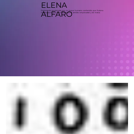
ELENA
Explorando tendencias con un toque humano: contenido que fusiona
ALFARO
lo emocional y lo psicológico en el ámbito empresarial y de marca.