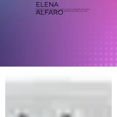
ELENA
Explorando tendencias con un toque humano: contenido que fusiona
ALFARO
lo emocional y lo psicológico en el ámbito empresarial y de marca.