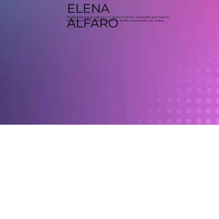
ELENA
Explorando tendencias con un toque humano: contenido que fusiona
ALFARO
lo emocional y lo psicológico en el ámbito empresarial y de marca.