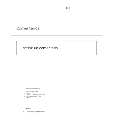
Comentarios
Escribir un comentario...
La economía del Mundo Interior
F
anscinology
U
niverse
FANScinology/FMB
Cursos
Alumni – FANScinology Builders
Obra Social Elena Alfaro
Libros
A
sesoría
Consultoría de Empresas