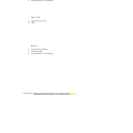
Consultoría de Formación
N
ews / Blog
Apariciones en Prensa
Blog
S
peaker
Así es Elena Alfaro
Conferencias
Presentación de Eventos
© Elena Alfaro |
Política de Privacidad, Aviso Legal y Cookies
| Web by
biSocial