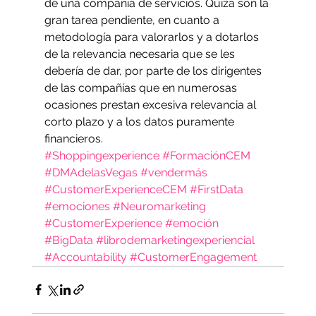
de una compañía de servicios. Quizá son la 
gran tarea pendiente, en cuanto a 
metodología para valorarlos y a dotarlos 
de la relevancia necesaria que se les 
debería de dar, por parte de los dirigentes 
de las compañías que en numerosas 
ocasiones prestan excesiva relevancia al 
corto plazo y a los datos puramente 
financieros.
#Shoppingexperience
#FormaciónCEM
#DMAdelasVegas
#vendermás
#CustomerExperienceCEM
#FirstData
#emociones
#Neuromarketing
#CustomerExperience
#emoción
#BigData
#librodemarketingexperiencial
#Accountability
#CustomerEngagement