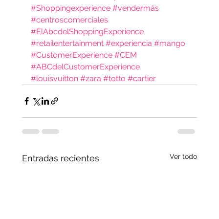
#Shoppingexperience
#vendermás
#centroscomerciales
#ElAbcdelShoppingExperience
#retailentertainment
#experiencia
#mango
#CustomerExperience
#CEM
#ABCdelCustomerExperience
#louisvuitton
#zara
#totto
#cartier
Ver todo
Entradas recientes