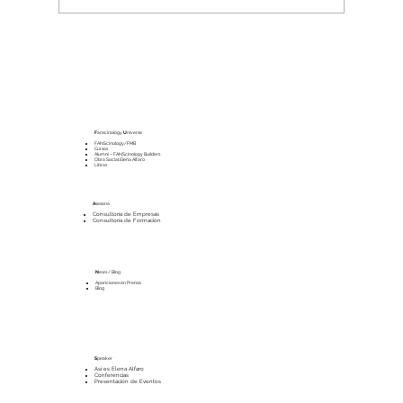
La economía del Mundo Interior
F
anscinology
U
niverse
FANScinology/FMB
Cursos
Alumni – FANScinology Builders
Obra Social Elena Alfaro
Libros
A
sesoría
Consultoría de Empresas
Consultoría de Formación
N
ews / Blog
Apariciones en Prensa
Blog
S
peaker
Así es Elena Alfaro
Conferencias
Presentación de Eventos