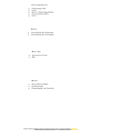
F
anscinology
U
niverse
FANScinology/FMB
Cursos
Alumni – FANScinology Builders
Obra Social Elena Alfaro
Libros
A
sesoría
Consultoría de Empresas
Consultoría de Formación
N
ews / Blog
Apariciones en Prensa
Blog
S
peaker
Así es Elena Alfaro
Conferencias
Presentación de Eventos
© Elena Alfaro |
Política de Privacidad, Aviso Legal y Cookies
| Web by
biSocial