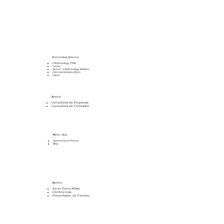
F
anscinology
U
niverse
FANScinology/FMB
Cursos
Alumni – FANScinology Builders
Obra Social Elena Alfaro
Libros
A
sesoría
Consultoría de Empresas
Consultoría de Formación
N
ews / Blog
Apariciones en Prensa
Blog
S
peaker
Así es Elena Alfaro
Conferencias
Presentación de Eventos