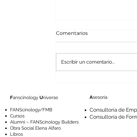
Comentarios
Escribir un comentario...
Amigos y enemigos de la
experiencia en un futuro
inminente
A
sesoría
F
anscinology
U
niverse
Consultoría de Emp
FANScinology/FMB
Cursos
Consultoría de For
Alumni – FANScinology Builders
Obra Social Elena Alfaro
Libros