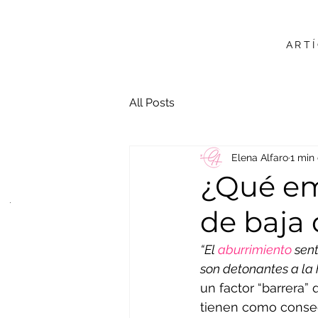
ART
All Posts
Elena Alfaro
1 min
¿Qué em
de baja
“El 
aburrimiento
 sen
son detonantes a la
un factor “barrera”
tienen como consec