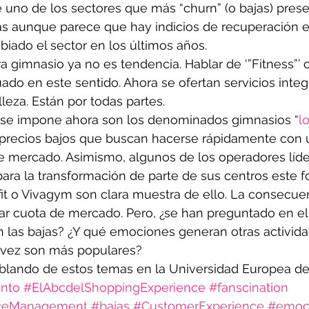
e uno de los sectores que más “churn” (o bajas) pres
as aunque parece que hay indicios de recuperación e
iado el sector en los últimos años.
ra gimnasio ya no es tendencia. Hablar de ‘”Fitness”’ 
do en este sentido. Ahora se ofertan servicios integ
leza. Están por todas partes.
 se impone ahora son los denominados gimnasios “
l
y precios bajos que buscan hacerse rápidamente con 
e mercado. Asimismo, algunos de los operadores líde
ra la transformación de parte de sus centros este f
t o Vivagym son clara muestra de ello. La consecuen
ar cuota de mercado. Pero, ¿se han preguntado en el
 las bajas? ¿Y qué emociones generan otras activid
 vez son más populares?
ablando de estos temas en la Universidad Europea de
ento
#ElAbcdelShoppingExperience
#fanscination
nceManagement
#bajas
#CustomerExperience
#emoc