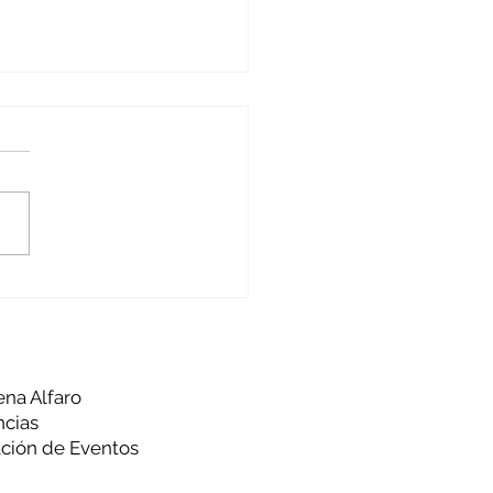
alizando
rtunidades
ena Alfaro
ncias
ción de Eventos