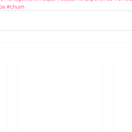
pa
#churn