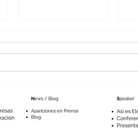
La economía del Mundo
Visu
Interior
opo
S
peaker
N
ews / Blog
resas
Así es El
Apariciones en Prensa
Blog
mación
Confere
Presenta