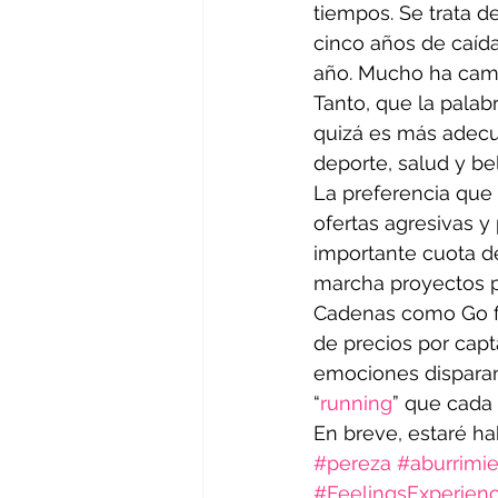
tiempos. Se trata d
cinco años de caíd
año. Mucho ha camb
Tanto, que la palab
quizá es más adecua
deporte, salud y bel
La preferencia que
ofertas agresivas 
importante cuota d
marcha proyectos pa
Cadenas como Go fi
de precios por capt
emociones disparan
“
running
” que cada
En breve, estaré h
#pereza
#aburrimi
#FeelingsExperie