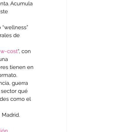
enta. Acumula 
ste 
o “wellness” 
rales de 
ow-cost
“, con 
una 
res tienen en 
ormato.
cia, guerra 
 sector qué 
ades como el 
 Madrid.
ión