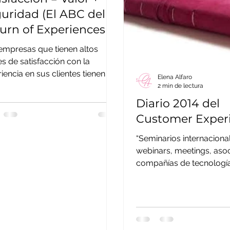
uridad (El ABC del
urn of Experiences &
tions (2ª Parte))
empresas que tienen altos
es de satisfacción con la
iencia en sus clientes tienen un
Elena Alfaro
(Market Value Added) mayor y
2 min de lectura
Diario 2014 del
Customer Exper
“Seminarios internaciona
webinars, meetings, asoc
compañías de tecnologí
convertidas en empresa
customer experience,...