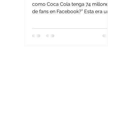
como Coca Cola tenga 74 millones
de fans en Facebook?” Esta era una
de las preguntas que me hacían en
la...