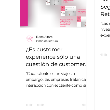
Seg
Ret
Emo
“Las 
nivel
exper
Elena Alfaro
MVA 
2 min de lectura
en...
¿Es customer
experience sólo una
cuestión de customer
journey? (Parte II)
“Cada cliente es un viaje, sin
embargo, las empresas tratan cada
interacción con el cliente como si
fuera un hecho aislado”. Este es el...