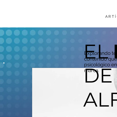
ART
EL
Explorando te
contenido que 
psicológico en
DE
marca.
AL