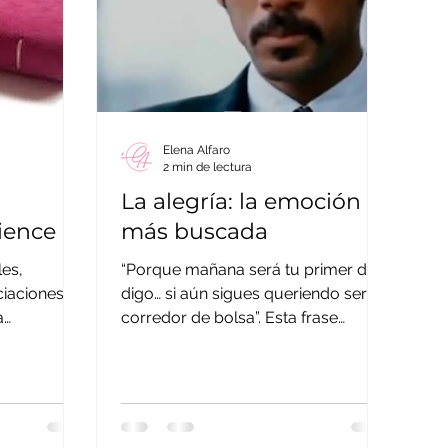
Elena Alfaro
2 min de lectura
La alegría: la emoción
ience
más buscada
les,
“Porque mañana será tu primer día,
iaciones,
digo… si aún sigues queriendo ser
a
corredor de bolsa”. Esta frase
s de
emocionaba al espectador al
finalizar...