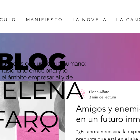
ÍCULO
MANIFIESTO
LA NOVELA
LA CAN
BLOG
ndencias con un toque humano:
fusiona lo emocional y lo
 el ámbito empresarial y de
 ELENA
Elena Alfaro
3 min de lectura
Amigos y enemig
FARO
en un futuro in
“¿Es ahora necesaria la exper
pregunta que está en el aire