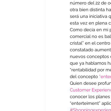
número del 22 de oc
otra bien distinta h
será una iniciativa
esta vez en plena c
Como decía en mi p
comercial no es bal
cristal” en el cent
constatado aumento
nuevos conceptos 
que ya hablamos ha
“rentabilidad por m
del concepto 
“ente
Quien desee profund
Customer Experien
conocer los planes
“enterteiment” apli
#Shoppingexperie