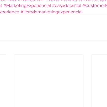
nt
#MarketingExperiencial
#casadecristal
#CustomerE
xperience
#librodemarketingexperiencial