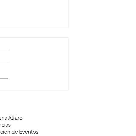
alizando
rtunidades
ena Alfaro
ncias
ción de Eventos