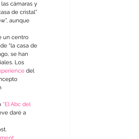
 las cámaras y 
asa de cristal” 
ow”, aunque 
e un centro 
de “la casa de 
ago, se han 
ales. Los 
xperience 
del 
ncepto 
n 
o 
“El Abc del 
reve daré a 
st.
ement