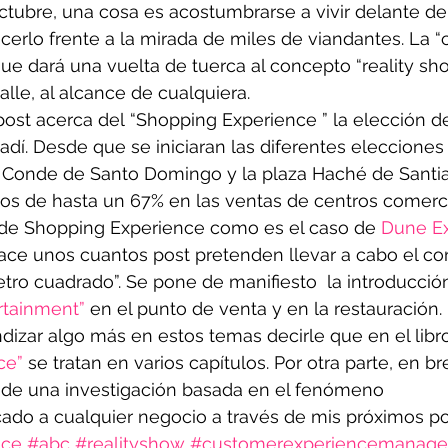
tubre, una cosa es acostumbrarse a vivir delante de
acerlo frente a la mirada de miles de viandantes. La “c
 que dará una vuelta de tuerca al concepto “reality sh
alle, al alcance de cualquiera.
ost acerca del “Shopping Experience ” la elección d
adí. Desde que se iniciaran las diferentes elecciones 
ro Conde de Santo Domingo y la plaza Haché de Santi
s de hasta un 67% en las ventas de centros comerci
de Shopping Experience como es el caso de
 Dune E
ce unos cuantos post pretenden llevar a cabo el co
etro cuadrado”. Se pone de manifiesto  la introducció
rtainment”
 en el punto de venta y en la restauración.
izar algo más en estos temas decirle que en el libr
ce”
 se tratan en varios capítulos. Por otra parte, en b
 de una investigación basada en el fenómeno 
cado a cualquier negocio a través de mis próximos po
nce
#abc
#realityshow
#customerexperiencemanag