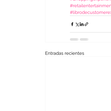
#retailentertainme
#librodecustomere
Entradas recientes