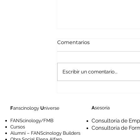
Comentarios
Escribir un comentario...
Amigos y enemigos de la
experiencia en un futuro
inminente
A
sesoría
F
anscinology
U
niverse
Consultoría de Emp
FANScinology/FMB
Cursos
Consultoría de For
Alumni – FANScinology Builders
Obra Social Elena Alfaro