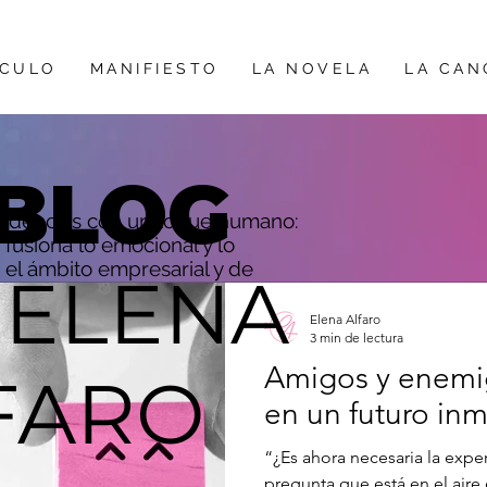
ÍCULO
MANIFIESTO
LA NOVELA
LA CAN
BLOG
ndencias con un toque humano:
fusiona lo emocional y lo
 el ámbito empresarial y de
 ELENA
Elena Alfaro
3 min de lectura
Amigos y enemig
FARO
en un futuro in
“¿Es ahora necesaria la exper
pregunta que está en el aire