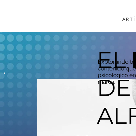
ART
EL
Explorando te
contenido que 
psicológico en
DE
marca.
AL