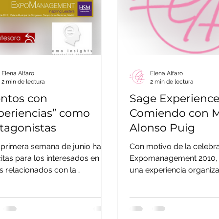
Elena Alfaro
Elena Alfaro
2 min de lectura
2 min de lectura
ntos con
Sage Experience
periencias” como
Comiendo con M
tagonistas
Alonso Puig
 primera semana de junio hay
Con motivo de la celebr
itas para los interesados en
Expomanagement 2010, 
 relacionados con la
una experiencia organiza
riencia” como eje de la
compañía de software de
tegia de...
SAGE....