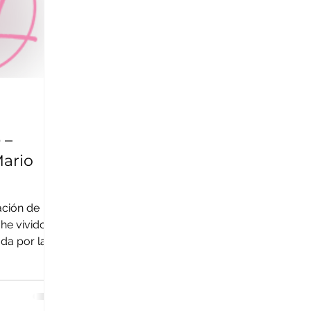
 –
ario
ación de
he vivido
da por la
 gestión,