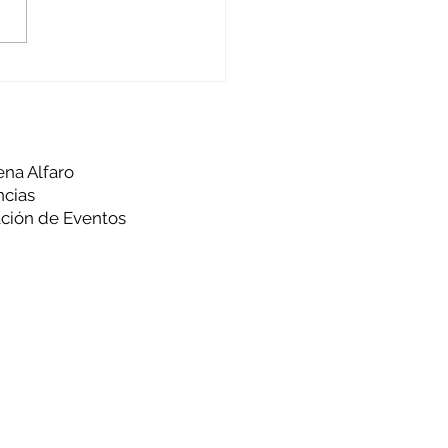
alizando
rtunidades
ena Alfaro
ncias
ción de Eventos