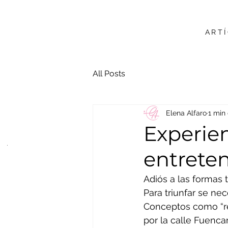
ART
All Posts
Elena Alfaro
1 min
Experie
entrete
Adiós a las formas
Para triunfar se ne
Conceptos como “re
por la calle Fuenca