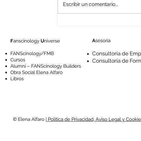
Escribir un comentario...
Amigos y enemigos de la
experiencia en un futuro
inminente
A
sesoría
F
anscinology
U
niverse
Consultoría de Emp
FANScinology/FMB
Cursos
Consultoría de For
Alumni – FANScinology Builders
Obra Social Elena Alfaro
Libros
© Elena Alfaro |
Política de Privacidad, Aviso Legal y Cookie