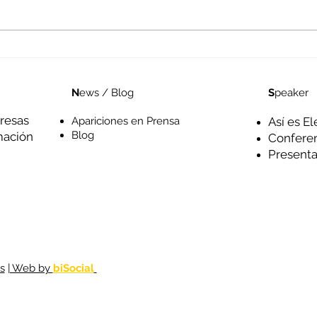
La economía del Mundo
Visu
Interior
opo
S
peaker
N
ews / Blog
resas
Así es El
Apariciones en Prensa
Blog
mación
Confere
Presenta
s
| Web by
biSocial