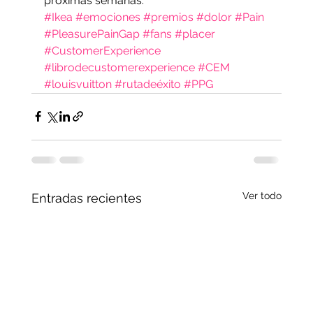
próximas semanas.
#Ikea
#emociones
#premios
#dolor
#Pain
#PleasurePainGap
#fans
#placer
#CustomerExperience
#librodecustomerexperience
#CEM
#louisvuitton
#rutadeéxito
#PPG
Ver todo
Entradas recientes