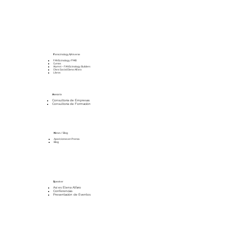
F
anscinology
U
niverse
FANScinology/FMB
Cursos
Alumni – FANScinology Builders
Obra Social Elena Alfaro
Libros
A
sesoría
Consultoría de Empresas
Consultoría de Formación
N
ews / Blog
Apariciones en Prensa
Blog
S
peaker
Así es Elena Alfaro
Conferencias
Presentación de Eventos