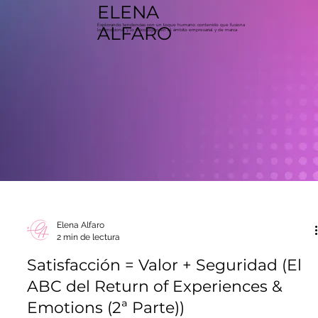
ELENA
Explorando tendencias con un toque humano: contenido que fusiona
ALFARO
lo emocional y lo psicológico en el ámbito empresarial y de marca.
Elena Alfaro
2 min de lectura
Satisfacción = Valor + Seguridad (El
ABC del Return of Experiences &
Emotions (2ª Parte))