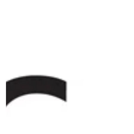
Elena Alfaro
3 min de lectura
Si necesitas tráfico, utiliza un imán
“Causa – Efecto”. La belleza nos atrae. La atracción por la
estética se siente desde el principio de los tiempos. Un
precioso paisaje...