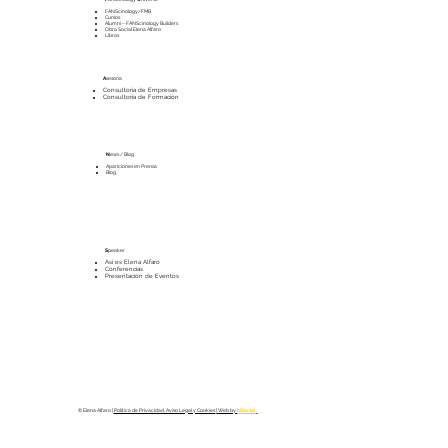
FANScinology/FMB
Cursos
Alumni – FANScinology Builders
Obra Social Elena Alfaro
Libros
A
sesoría
Consultoría de Empresas
Consultoría de Formación
N
ews / Blog
Apariciones en Prensa
Blog
S
peaker
Así es Elena Alfaro
Conferencias
Presentación de Eventos
© Elena Alfaro |
Política de Privacidad, Aviso Legal y Cookies
| Web by
biSocial