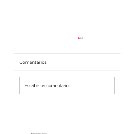
Comentarios
Escribir un comentario...
La economía del Mundo Interior
F
anscinology
U
niverse